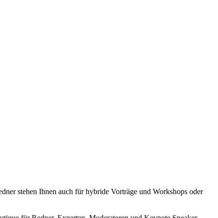
 Redner stehen Ihnen auch für hybride Vorträge und Workshops oder
utique für Redner, Experten, Moderatoren und Keynote Speaker.