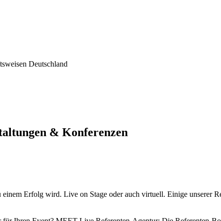
ftsweisen Deutschland
taltungen & Konferenzen
u einem Erfolg wird. Live on Stage oder auch virtuell. Einige unserer
r für Ihren Event? MEET Live Referenten-Agentur: Die Referenten-Bo