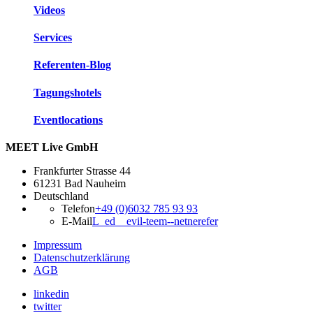
Videos
Services
Referenten-Blog
Tagungshotels
Eventlocations
MEET Live GmbH
Frankfurter Strasse 44
61231 Bad Nauheim
Deutschland
Telefon
+49 (0)6032 785 93 93
E-Mail
L_ed__evil-teem--netnerefer
Impressum
Datenschutzerklärung
AGB
linkedin
twitter