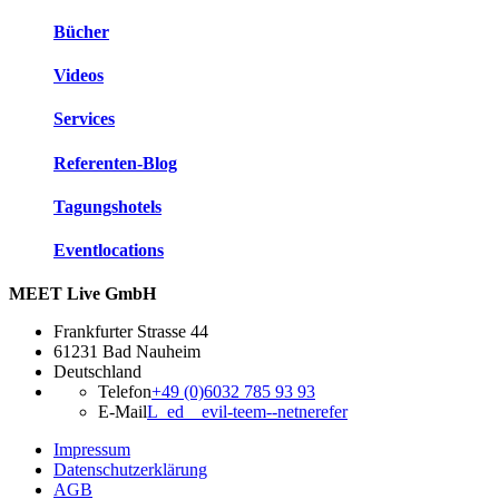
Bücher
Videos
Services
Referenten-Blog
Tagungshotels
Eventlocations
MEET Live GmbH
Frankfurter Strasse 44
61231 Bad Nauheim
Deutschland
Telefon
+49 (0)6032 785 93 93
E-Mail
L_ed__evil-teem--netnerefer
Impressum
Datenschutzerklärung
AGB