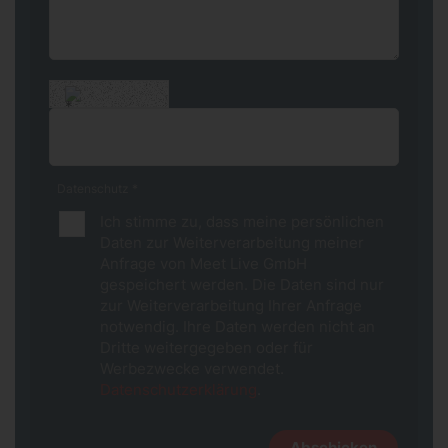
*
Datenschutz
*
Ich stimme zu, dass meine persönlichen
Daten zur Weiterverarbeitung meiner
Anfrage von Meet Live GmbH
gespeichert werden. Die Daten sind nur
zur Weiterverarbeitung Ihrer Anfrage
notwendig. Ihre Daten werden nicht an
Dritte weitergegeben oder für
Werbezwecke verwendet.
Datenschutzerklärung
.
Abschicken