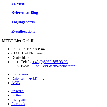
Services
Referenten-Blog
Tagungshotels
Eventlocations
MEET Live GmbH
Frankfurter Strasse 44
61231 Bad Nauheim
Deutschland
Telefon
+49 (0)6032 785 93 93
E-Mail
L_ed__evil-teem--netnerefer
Impressum
Datenschutzerklärung
AGB
linkedin
twitter
instagram
facebook