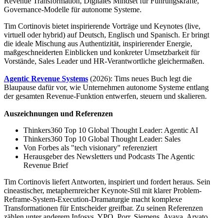
Revenue Transformation, Digitales Mindset für Führungskräfte,
Governance-Modelle für autonome Systeme.
Tim Cortinovis bietet inspirierende Vorträge und Keynotes (live,
virtuell oder hybrid) auf Deutsch, Englisch und Spanisch. Er bringt
die ideale Mischung aus Authentizität, inspirierender Energie,
maßgeschneiderten Einblicken und konkreter Umsetzbarkeit für
Vorstände, Sales Leader und HR-Verantwortliche gleichermaßen.
Agentic Revenue Systems
(2026): Tims neues Buch legt die
Blaupause dafür vor, wie Unternehmen autonome Systeme entlang
der gesamten Revenue-Funktion entwerfen, steuern und skalieren.
Auszeichnungen und Referenzen
Thinkers360 Top 10 Global Thought Leader: Agentic AI
Thinkers360 Top 10 Global Thought Leader: Sales
Von Forbes als "tech visionary" referenziert
Herausgeber des Newsletters und Podcasts The Agentic
Revenue Brief
Tim Cortinovis liefert Antworten, inspiriert und fordert heraus. Sein
cineastischer, metaphernreicher Keynote-Stil mit klarer Problem-
Reframe-System-Execution-Dramaturgie macht komplexe
Transformationen für Entscheider greifbar. Zu seinen Referenzen
zählen unter anderem Infosys, YPO, Porr, Siemens, Avaya, Arvato,