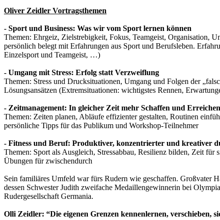
Oliver Zeidler Vortragsthemen
- Sport und Business: Was wir vom Sport lernen können
Themen: Ehrgeiz, Zielstrebigkeit, Fokus, Teamgeist, Organisation, 
persönlich belegt mit Erfahrungen aus Sport und Berufsleben. Erfah
Einzelsport und Teamgeist, …)
- Umgang mit Stress: Erfolg statt Verzweiflung
Themen: Stress und Drucksituationen, Umgang und Folgen der „falsch
Lösungsansätzen (Extremsituationen: wichtigstes Rennen, Erwartunge
- Zeitmanagement: In gleicher Zeit mehr Schaffen und Erreiche
Themen: Zeiten planen, Abläufe effizienter gestalten, Routinen einfü
persönliche Tipps für das Publikum und Workshop-Teilnehmer
- Fitness und Beruf: Produktiver, konzentrierter und kreativer d
Themen: Sport als Ausgleich, Stressabbau, Resilienz bilden, Zeit für
Übungen für zwischendurch
Sein familiäres Umfeld war fürs Rudern wie geschaffen. Großvater H
dessen Schwester Judith zweifache Medaillengewinnerin bei Olympia i
Rudergesellschaft Germania.
Olli Zeidler: “Die eigenen Grenzen kennenlernen, verschieben, s