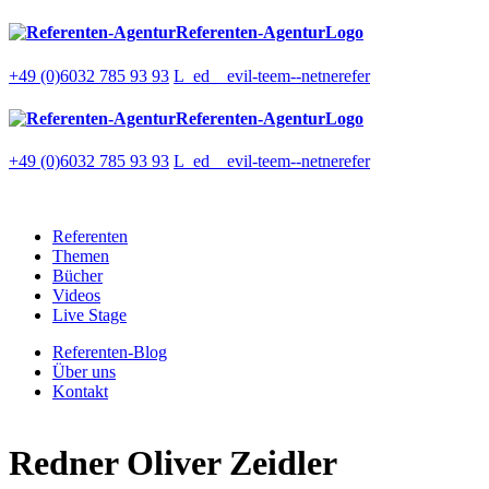
Referenten-AgenturLogo
+49 (0)6032 785 93 93
L_ed__evil-teem--netnerefer
Referenten-AgenturLogo
+49 (0)6032 785 93 93
L_ed__evil-teem--netnerefer
Referenten
Themen
Bücher
Videos
Live Stage
Referenten-Blog
Über uns
Kontakt
Redner
Oliver Zeidler