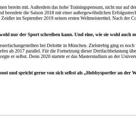
men bereits mit. Außerdem das hohe Trainingspensum, nicht nur auf de
 und beendete die Saison 2018 mit einer außergewöhnlichen Erfolgsstreck
Zeidler im September 2019 seinen ersten Weltmeistertitel. Nach der Co
e wohl nur der Sport schreiben kann. Und eine, wie sie wohl auch nu
euerfachangestellten bei Deloitte in München. Zielstrebig ging es no
iefen ab 2017 parallel. Für die Fortsetzung dieser Dreifachbelastung ü
rgte er selbst. Denn 2020 startete er das Masterstudium an der Univer
boot und spricht gerne von sich selbst als „Hobbysportler an der W