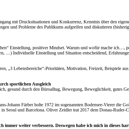
Umgang mit Drucksituationen und Konkurrenz, Kenntnis über den eigene
rungen und Probleme des Publikums aufgreifen und diskutieren (bisher
en“ Einstellung, positiver Mindset. Warum und wofür mache ich…, posit
n, …) Individuelle Einstellung und Situation entscheidend, Erfahrung
n
hren, „3 Lebensbereiche“-Prioritäten, Motivation, Freizeit, Beispiele 
urch sportlichen Ausgleich
 sich, gesund durch den Büroalltag, Bewegung, Beweglichkeit, gutes Gef
ans-Johann Färber holte 1972 im sogenannten Bodensee-Vierer die Gol
n Seoul und Barcelona. Oliver Zeidler trat 2017 dem Donau-Ruder-Club 
ich immer weiter verbessern. Deswegen habe ich mich in dieses har