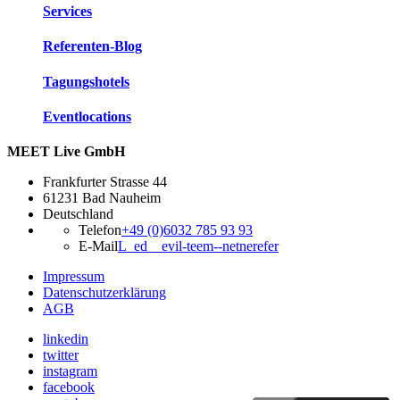
Services
Referenten-Blog
Tagungshotels
Eventlocations
MEET Live GmbH
Frankfurter Strasse 44
61231 Bad Nauheim
Deutschland
Telefon
+49 (0)6032 785 93 93
E-Mail
L_ed__evil-teem--netnerefer
Impressum
Datenschutzerklärung
AGB
linkedin
twitter
instagram
facebook