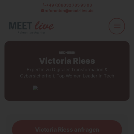
+49 (0)6032 785 93 93
referenten@meet-live.de
REDNERIN
Victoria Riess
Expertin zu Digitaler Transformation &
refer
Cybersicherheit, Top Women Leader in Tech
Victoria Riess anfragen