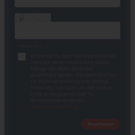
*
Datenschutz
*
Ich stimme zu, dass meine persönlichen
Daten zur Weiterverarbeitung meiner
Anfrage von Meet Live GmbH
gespeichert werden. Die Daten sind nur
zur Weiterverarbeitung Ihrer Anfrage
notwendig. Ihre Daten werden nicht an
Dritte weitergegeben oder für
Werbezwecke verwendet.
Datenschutzerklärung
.
Abschicken