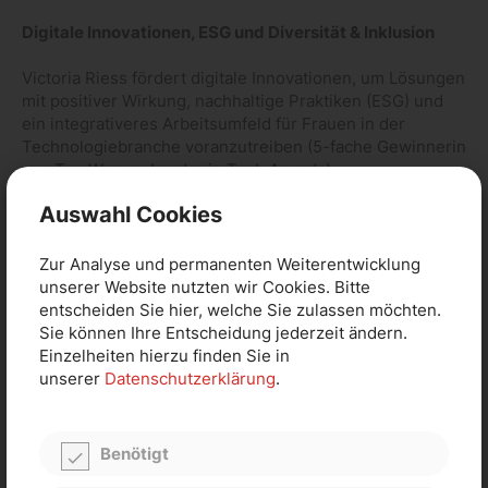
Digitale Innovationen, ESG und Diversität & Inklusion
Victoria Riess fördert digitale Innovationen, um Lösungen
mit positiver Wirkung, nachhaltige Praktiken (ESG) und
ein integrativeres Arbeitsumfeld für Frauen in der
Technologiebranche voranzutreiben (5-fache Gewinnerin
von Top Women Leader in Tech Awards).
Auswahl Cookies
Victoria Riess ist Keynote Speakerin zu den Themen
Cybersicherheit, Quantencomputing und
Kryptowährungen sowie zu Strategie, digitaler
Zur Analyse und permanenten Weiterentwicklung
Transformation, Leadership, Cloud, Diversität & Inklusion
unserer Website nutzten wir Cookies. Bitte
und ESG.
entscheiden Sie hier, welche Sie zulassen möchten.
Sie können Ihre Entscheidung jederzeit ändern.
Einzelheiten hierzu finden Sie in
unserer
Datenschutzerklärung
.
Benötigt