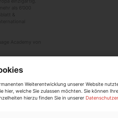
opa einzigartig.
mehr als 6’000
blatt &
ternational
guage Academy von
oup in Manchester)
ookies
ert Cialdini
rmanenten Weiterentwicklung unserer Website nutzte
ie hier, welche Sie zulassen möchten. Sie können Ih
ch zwei Abschlüsse
inzelheiten hierzu finden Sie in unserer
Datenschutzer
ersuasion in
esenting with