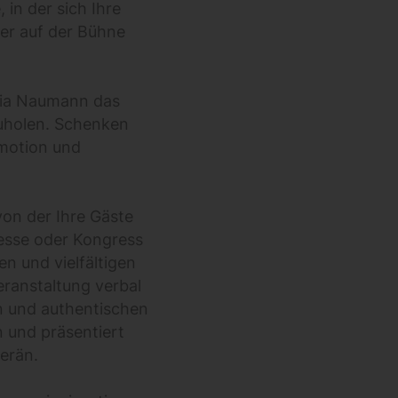
in der sich Ihre
er auf der Bühne
skia Naumann das
uholen. Schenken
Emotion und
von der Ihre Gäste
esse oder Kongress
n und vielfältigen
Veranstaltung verbal
en und authentischen
 und präsentiert
verän.