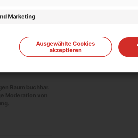
Trainings an
und Marketing
derationen
st seit 2021 auf
Ausgewählte Cookies
akzeptieren
en Sie hier die
askia Naumann
gen Raum buchbar.
ge Moderation von
ung.