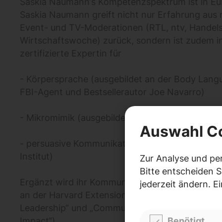
Saskia Naumann‘s Kompetenzspektrum ist in Eur
Saskia Naumann greift nicht nur Erfahrung aus 
Event- und TV-Moderationen (RTL, ntv, Handels
Wirtschaftswoche) zurück, sondern ist zudem in
zertifizierte Expertin für
- Körpersprache (ausgebildet an der Body Lan
FBI-Agent und Bestsellerautor Joe Navarro)
- Mikromimik (ausgebildet in der Paul Ekman Gr
Auswahl C
- persuasive Kommunikation (ausgebildet am Rob
Institut)
Zur Analyse und pe
Bitte entscheiden S
Ergänzt wird ihr Kommunikations-Portfolio dur
jederzeit ändern. E
an der Harvard Extension School („Influence & P
Leadership“ und „Communication Strategies- Pr
Benötigt
Impact“).