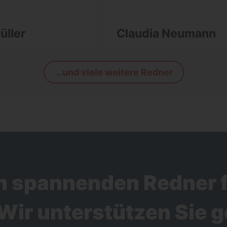
üller
Claudia Neumann
...und viele weitere Redner
n spannenden Redner f
Wir unterstützen Sie g