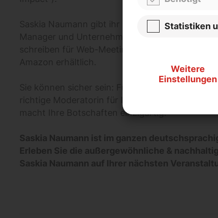
Saskia Naumann gibt ihr Know-How in Premium-
Statistiken 
Manager und Unternehmer weiter. Ihr Buch „Mo
schreiben für Web-Meetings & (digitale) Events i
Amazon erhältlich.
Weitere
Einstellungen
Sie können sicher sein: Für maximale Effekte hab
richtige Moderatorin für Ihr Event gefunden! S
macht Ihre Botschaften einzigartig.
Saskia Naumann ist im ganzen deutschsprachi
Erleben Sie die außergewöhnliche & nachhalti
Saskia Naumann auf Ihrer nächsten Veranstalt