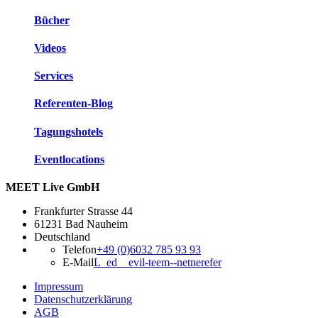
Bücher
Videos
Services
Referenten-Blog
Tagungshotels
Eventlocations
MEET Live GmbH
Frankfurter Strasse 44
61231 Bad Nauheim
Deutschland
Telefon
+49 (0)6032 785 93 93
E-Mail
L_ed__evil-teem--netnerefer
Impressum
Datenschutzerklärung
AGB