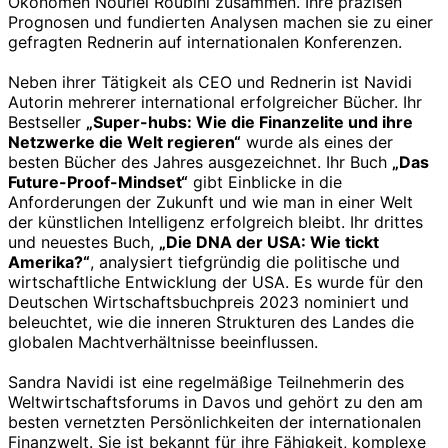
Ökonomen Nouriel Roubini zusammen. Ihre präzisen
Prognosen und fundierten Analysen machen sie zu einer
gefragten Rednerin auf internationalen Konferenzen.
Neben ihrer Tätigkeit als CEO und Rednerin ist Navidi
Autorin mehrerer international erfolgreicher Bücher. Ihr
Bestseller
„Super-hubs: Wie die Finanzelite und ihre
Netzwerke die Welt regieren“
wurde als eines der
besten Bücher des Jahres ausgezeichnet. Ihr Buch
„Das
Future-Proof-Mindset“
gibt Einblicke in die
Anforderungen der Zukunft und wie man in einer Welt
der künstlichen Intelligenz erfolgreich bleibt. Ihr drittes
und neuestes Buch,
„Die DNA der USA: Wie tickt
Amerika?“
, analysiert tiefgründig die politische und
wirtschaftliche Entwicklung der USA. Es wurde für den
Deutschen Wirtschaftsbuchpreis 2023 nominiert und
beleuchtet, wie die inneren Strukturen des Landes die
globalen Machtverhältnisse beeinflussen.
Sandra Navidi ist eine regelmäßige Teilnehmerin des
Weltwirtschaftsforums in Davos und gehört zu den am
besten vernetzten Persönlichkeiten der internationalen
Finanzwelt. Sie ist bekannt für ihre Fähigkeit, komplexe