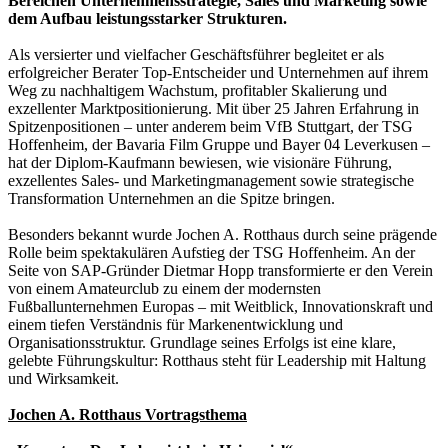
Bereichen Unternehmensstrategie, Sales und Marketing sowie
dem Aufbau leistungsstarker Strukturen.
Als versierter und vielfacher Geschäftsführer begleitet er als
erfolgreicher Berater Top-Entscheider und Unternehmen auf ihrem
Weg zu nachhaltigem Wachstum, profitabler Skalierung und
exzellenter Marktpositionierung. Mit über 25 Jahren Erfahrung in
Spitzenpositionen – unter anderem beim VfB Stuttgart, der TSG
Hoffenheim, der Bavaria Film Gruppe und Bayer 04 Leverkusen –
hat der Diplom-Kaufmann bewiesen, wie visionäre Führung,
exzellentes Sales- und Marketingmanagement sowie strategische
Transformation Unternehmen an die Spitze bringen.
Besonders bekannt wurde Jochen A. Rotthaus durch seine prägende
Rolle beim spektakulären Aufstieg der TSG Hoffenheim. An der
Seite von SAP-Gründer Dietmar Hopp transformierte er den Verein
von einem Amateurclub zu einem der modernsten
Fußballunternehmen Europas – mit Weitblick, Innovationskraft und
einem tiefen Verständnis für Markenentwicklung und
Organisationsstruktur. Grundlage seines Erfolgs ist eine klare,
gelebte Führungskultur: Rotthaus steht für Leadership mit Haltung
und Wirksamkeit.
Jochen A. Rotthaus Vortragsthema