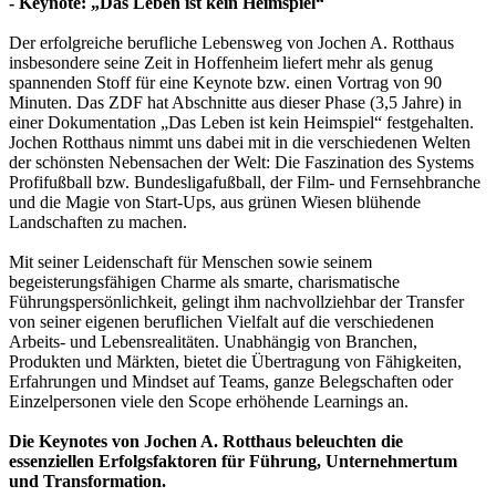
- Keynote: „Das Leben ist kein Heimspiel“
Der erfolgreiche berufliche Lebensweg von Jochen A. Rotthaus
insbesondere seine Zeit in Hoffenheim liefert mehr als genug
spannenden Stoff für eine Keynote bzw. einen Vortrag von 90
Minuten. Das ZDF hat Abschnitte aus dieser Phase (3,5 Jahre) in
einer Dokumentation „Das Leben ist kein Heimspiel“ festgehalten.
Jochen Rotthaus nimmt uns dabei mit in die verschiedenen Welten
der schönsten Nebensachen der Welt: Die Faszination des Systems
Profifußball bzw. Bundesligafußball, der Film- und Fernsehbranche
und die Magie von Start-Ups, aus grünen Wiesen blühende
Landschaften zu machen.
Mit seiner Leidenschaft für Menschen sowie seinem
begeisterungsfähigen Charme als smarte, charismatische
Führungspersönlichkeit, gelingt ihm nachvollziehbar der Transfer
von seiner eigenen beruflichen Vielfalt auf die verschiedenen
Arbeits- und Lebensrealitäten. Unabhängig von Branchen,
Produkten und Märkten, bietet die Übertragung von Fähigkeiten,
Erfahrungen und Mindset auf Teams, ganze Belegschaften oder
Einzelpersonen viele den Scope erhöhende Learnings an.
Die Keynotes von Jochen A. Rotthaus beleuchten die
essenziellen Erfolgsfaktoren für Führung, Unternehmertum
und Transformation.