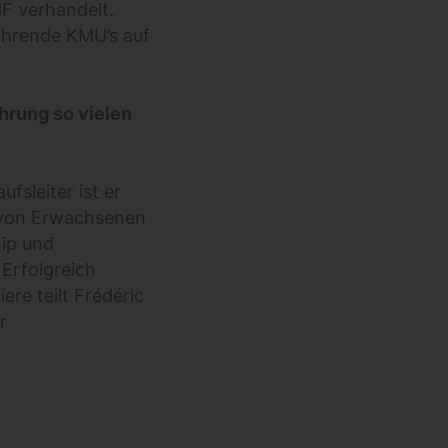
F verhandelt.
hrende KMU’s auf
hrung so vielen
fsleiter ist er
r von Erwachsenen
ip und
Erfolgreich
re teilt Frédéric
r