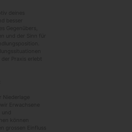
tiv deines
nd besser
nes Gegenübers,
en und der Sinn für
ndlungsposition.
lungssituationen
 der Praxis erlebt
:
r Niederlage
s wir Erwachsene
t und
ernen können
en grossen Einfluss