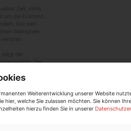
ellen Zeit, nicht
n um die Existenz.
ndeln, löst kein
keinen Menschen
 verloren.
zeigt die
ehmenserfolg. Die
 und fordern zum
ookies
für erfolgreiche
rmanenten Weiterentwicklung unserer Website nutzte
dene Taktiken wie
ie hier, welche Sie zulassen möchten. Sie können Ih
d weitere, verpackt
inzelheiten hierzu finden Sie in unserer
Datenschutzer
: