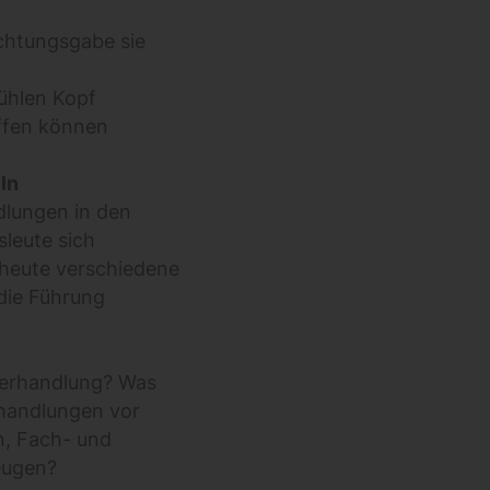
achtungsgabe sie
kühlen Kopf
ffen können
ln
dlungen in den
leute sich
 heute verschiedene
die Führung
Verhandlung? Was
rhandlungen vor
n, Fach- und
eugen?