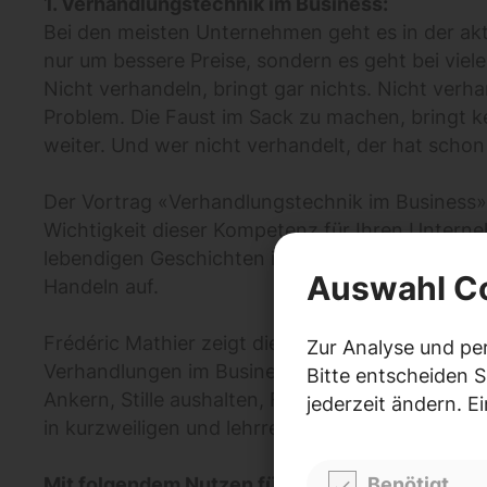
1. Verhandlungstechnik im Business:
Bei den meisten Unternehmen geht es in der aktu
nur um bessere Preise, sondern es geht bei viele
Nicht verhandeln, bringt gar nichts. Nicht verha
Problem. Die Faust im Sack zu machen, bringt 
weiter. Und wer nicht verhandelt, der hat schon
Der Vortrag «Verhandlungstechnik im Business» 
Wichtigkeit dieser Kompetenz für Ihren Untern
lebendigen Geschichten inspirieren, motivieren
Auswahl C
Handeln auf.
Frédéric Mathier zeigt die wichtigsten Taktiken 
Zur Analyse und pe
Verhandlungen im Business. Es werden verschie
Bitte entscheiden S
Ankern, Stille aushalten, Forderungen stellen un
jederzeit ändern. E
in kurzweiligen und lehrreichen Geschichten.
Benötigt
Mit folgendem Nutzen für die TeilnehmerInnen