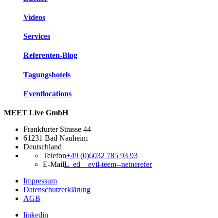
Videos
Services
Referenten-Blog
Tagungshotels
Eventlocations
MEET Live GmbH
Frankfurter Strasse 44
61231 Bad Nauheim
Deutschland
Telefon
+49 (0)6032 785 93 93
E-Mail
L_ed__evil-teem--netnerefer
Impressum
Datenschutzerklärung
AGB
linkedin