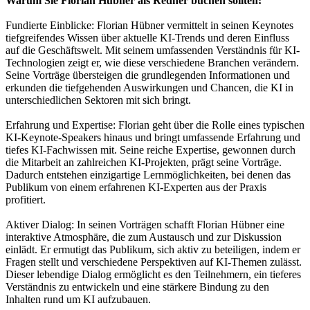
Warum Sie Florian Hübner als Redner buchen sollten:
Fundierte Einblicke: Florian Hübner vermittelt in seinen Keynotes
tiefgreifendes Wissen über aktuelle KI-Trends und deren Einfluss
auf die Geschäftswelt. Mit seinem umfassenden Verständnis für KI-
Technologien zeigt er, wie diese verschiedene Branchen verändern.
Seine Vorträge übersteigen die grundlegenden Informationen und
erkunden die tiefgehenden Auswirkungen und Chancen, die KI in
unterschiedlichen Sektoren mit sich bringt.
Erfahrung und Expertise: Florian geht über die Rolle eines typischen
KI-Keynote-Speakers hinaus und bringt umfassende Erfahrung und
tiefes KI-Fachwissen mit. Seine reiche Expertise, gewonnen durch
die Mitarbeit an zahlreichen KI-Projekten, prägt seine Vorträge.
Dadurch entstehen einzigartige Lernmöglichkeiten, bei denen das
Publikum von einem erfahrenen KI-Experten aus der Praxis
profitiert.
Aktiver Dialog: In seinen Vorträgen schafft Florian Hübner eine
interaktive Atmosphäre, die zum Austausch und zur Diskussion
einlädt. Er ermutigt das Publikum, sich aktiv zu beteiligen, indem er
Fragen stellt und verschiedene Perspektiven auf KI-Themen zulässt.
Dieser lebendige Dialog ermöglicht es den Teilnehmern, ein tieferes
Verständnis zu entwickeln und eine stärkere Bindung zu den
Inhalten rund um KI aufzubauen.