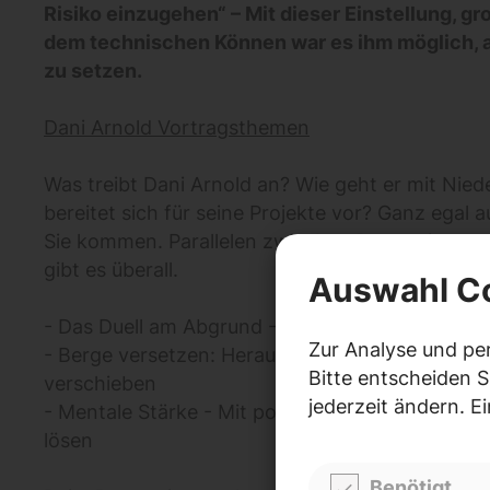
Risiko einzugehen“ – Mit dieser Einstellung, g
dem technischen Können war es ihm möglich, a
zu setzen.
Dani Arnold Vortragsthemen
Was treibt Dani Arnold an? Wie geht er mit Nie
bereitet sich für seine Projekte vor? Ganz egal
Sie kommen. Parallelen zwischen Bergsteigen un
gibt es überall.
Auswahl C
- Das Duell am Abgrund - Risiko-Management
Zur Analyse und pe
- Berge versetzen: Herausforderungen meister
Bitte entscheiden S
verschieben
jederzeit ändern. E
- Mentale Stärke - Mit positivem Denken und Re
lösen
Benötigt