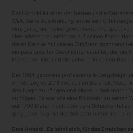
Dani Arnold ist einer der besten und erfahrenst
Welt. Seine Ausstrahlung sowie sein Erfahrungs
einzigartig und seine gewonnenen Perspektiven 
viele lehrreiche Lektionen auf seinen Expeditio
deren Kern er mit seinen Zuhörern spannend teilt
ein passionierter Geschichtenerzähler, der die 
Menschen liebt und die Zuhörer in seinen Bann z
Der 1984 geborene professionelle Bergsteiger u
Arnold zog es 2011 vor, seinen Beruf als Masch
den Nagel zu hängen und einem unbekannten W
zu folgen. Es war wie eine Rückkehr zu seinen W
auf 1700 Meter, hoch über dem Schächental a
ging jeden Tag mit der Seilbahn runter ins Tal in
Dani Arnold: „Es lohnt sich, für das Erreichen 