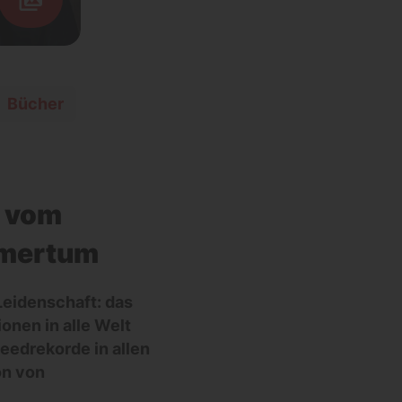
Bücher
n vom
hmertum
 Leidenschaft: das
onen in alle Welt
eedrekorde in allen
on von