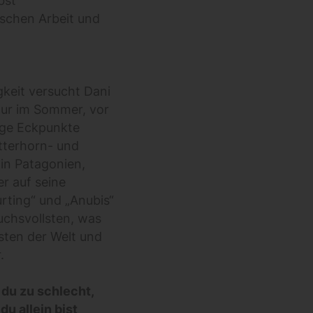
bst
schen Arbeit und
gkeit versucht Dani
nur im Sommer, vor
nige Eckpunkte
tterhorn- und
in Patagonien,
er auf seine
rting“ und „Anubis“
chsvollsten, was
isten der Welt und
.
t du zu schlecht,
u allein bist