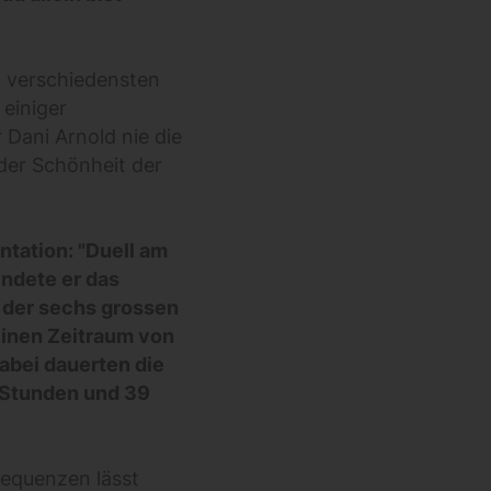
en verschiedensten
 einiger
 Dani Arnold nie die
der Schönheit der
ntation: "Duell am
endete er das
 der sechs grossen
einen Zeitraum von
Dabei dauerten die
 Stunden und 39
sequenzen lässt