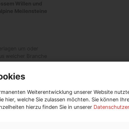
rossem Willen und
lpine Meilensteine
derlagen um oder
 aus welcher Branche
d der Arbeitswelt
ookies
rmanenten Weiterentwicklung unserer Website nutzte
n und Grenzen
ie hier, welche Sie zulassen möchten. Sie können Ih
inzelheiten hierzu finden Sie in unserer
Datenschutzer
silienz Probleme