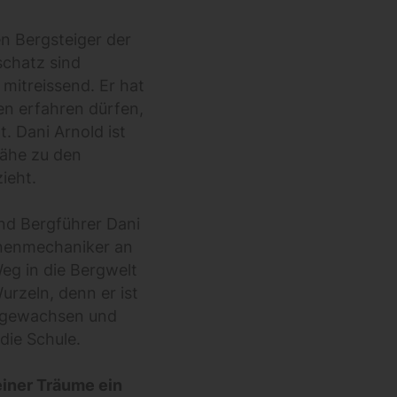
en Bergsteiger der
schatz sind
mitreissend. Er hat
nen erfahren dürfen,
. Dani Arnold ist
Nähe zu den
ieht.
nd Bergführer Dani
inenmechaniker an
eg in die Bergwelt
urzeln, denn er ist
ufgewachsen und
 die Schule.
seiner Träume ein