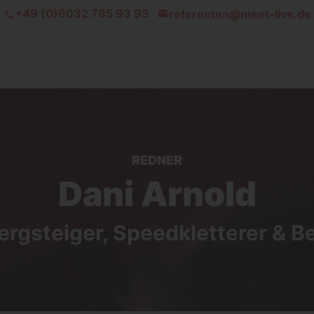
+49 (0)6032 785 93 93
referenten@meet-live.de
REDNER
Dani Arnold
rgsteiger, Speedkletterer & B