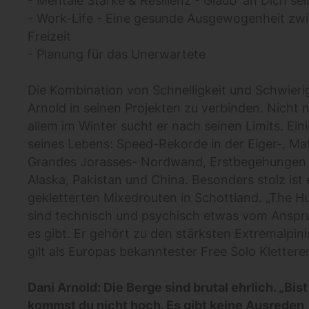
- Mentale Stärke & Resilienz - Glaub' an Dich sel
- Work-Life - Eine gesunde Ausgewogenheit zwi
Freizeit
- Planung für das Unerwartete
Die Kombination von Schnelligkeit und Schwieri
Arnold in seinen Projekten zu verbinden. Nicht 
allem im Winter sucht er nach seinen Limits. Ei
seines Lebens: Speed-Rekorde in der Eiger-, Ma
Grandes Jorasses- Nordwand, Erstbegehungen 
Alaska, Pakistan und China. Besonders stolz ist 
gekletterten Mixedrouten in Schottland. „The Hu
sind technisch und psychisch etwas vom Anspru
es gibt. Er gehört zu den stärksten Extremalpin
gilt als Europas bekanntester Free Solo Kletterer
Dani Arnold: Die Berge sind brutal ehrlich. „Bis
kommst du nicht hoch. Es gibt keine Ausreden, d