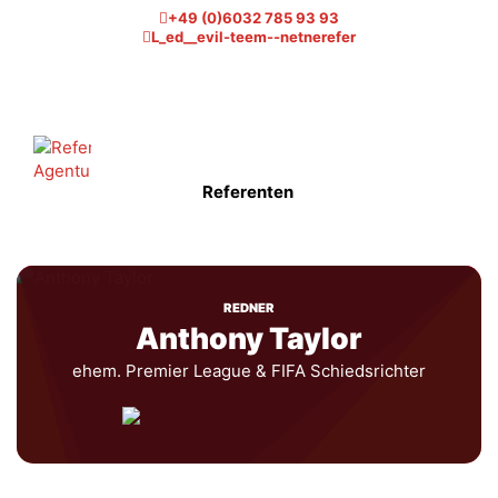
+49 (0)6032 785 93 93
L_ed__evil-teem--netnerefer
Referenten
REDNER
Anthony Taylor
ehem. Premier League & FIFA Schiedsrichter