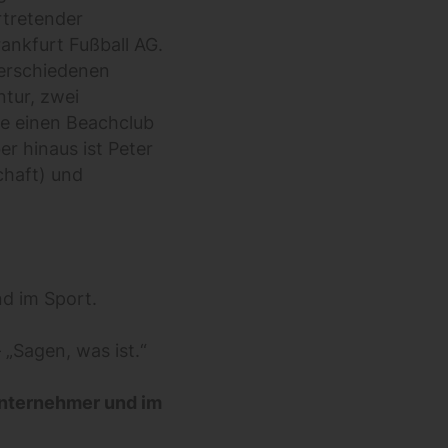
rtretender
rankfurt Fußball AG.
verschiedenen
tur, zwei
e einen Beachclub
r hinaus ist Peter
chaft) und
nd im Sport.
 „Sagen, was ist.“
 Unternehmer und im