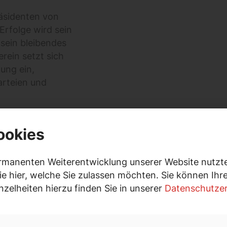
räsidenten von
 Erfolge wird sein
sein bleibendes
rein setzt sich
ung ein,
rteien und
Eintracht Frankfurt
ookies
ds. Sportlich lief
ndesliga in seiner
h die Deutsche
rmanenten Weiterentwicklung unserer Website nutzte
ch doch gewährt
ie hier, welche Sie zulassen möchten. Sie können Ih
 hat Eintracht
inzelheiten hierzu finden Sie in unserer
Datenschutzer
 50 Sportarten
kal und 2022 den