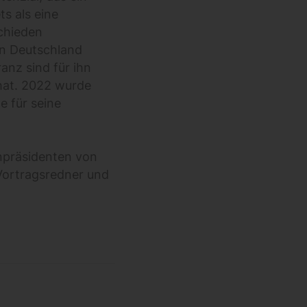
s als eine
chieden
in Deutschland
anz sind für ihn
 hat. 2022 wurde
e für seine
npräsidenten von
 Vortragsredner und