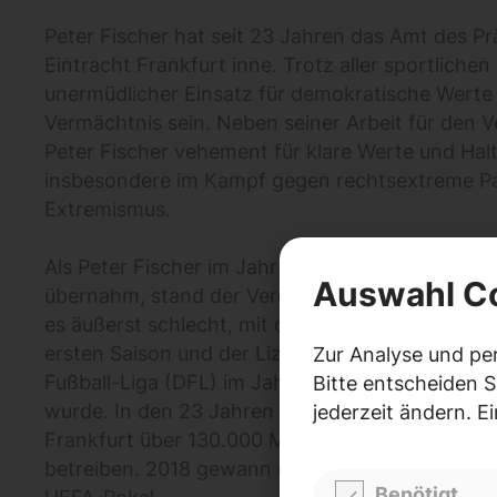
Peter Fischer hat seit 23 Jahren das Amt des P
Eintracht Frankfurt inne. Trotz aller sportlichen
unermüdlicher Einsatz für demokratische Werte 
Vermächtnis sein. Neben seiner Arbeit für den Ve
Peter Fischer vehement für klare Werte und Halt
insbesondere im Kampf gegen rechtsextreme Pa
Extremismus.
Als Peter Fischer im Jahr 2000 die Führung von 
Auswahl C
übernahm, stand der Verein am Rande des Abgrun
es äußerst schlecht, mit dem Abstieg aus der Bu
ersten Saison und der Lizenzverweigerung durc
Zur Analyse und pe
Fußball-Liga (DFL) im Jahr 2002, die letztendli
Bitte entscheiden S
wurde. In den 23 Jahren seit Peters Amtsantritt
jederzeit ändern. E
Frankfurt über 130.000 Mitglieder, die mehr als
betreiben. 2018 gewann der Verein den DFB-Po
Benötigt