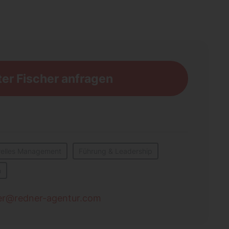
ter Fischer anfragen
urelles Management
Führung & Leadership
n
her@redner-agentur.com