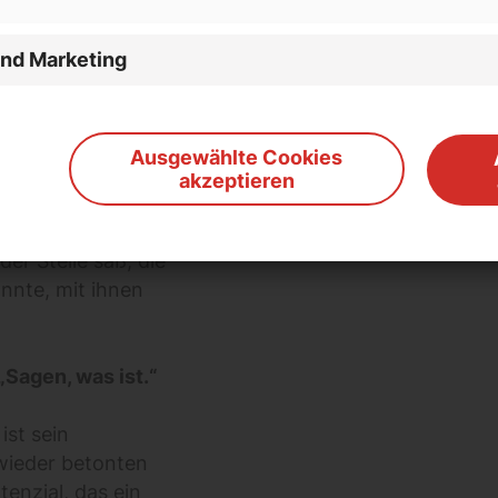
und Marketing
er Entwicklungen
röße von zwei
Ausgewählte Cookies
ar er immer ein
akzeptieren
cht Frankfurt. Die
rein besteht auch
er Stelle saß, die
annte, mit ihnen
„Sagen, was ist.“
ist sein
wieder betonten
tenzial, das ein