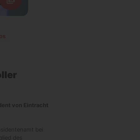
os
ller
dent von Eintracht
äsidentenamt bei
glied des