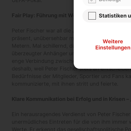
UEFA-Pokal.
Fair Play: Führung mit Werten und Haltung.
Statistiken 
Peter Fischer war all die Jahre im Zentrum dies
präsent, unübersehbar mit seiner imposanten G
Weitere
Metern. Mal schillernd, dann wieder streitbar, w
Einstellungen
überzeugter Anhänger und Frontmann von Eintra
enge Verbindung zwischen den Fans und dem Ve
deshalb, weil Peter Fischer stets an entscheidend
Bedürfnisse der Mitglieder, Sportler und Fans k
kommunizierte, mit ihnen stritt und feierte.
Klare Kommunikation bei Erfolg und in Krisen – 
Ein herausragendes Verdienst von Peter Fischer 
unermüdliches Eintreten für die von ihm immer 
Werte. Er erkennt das gesellschaftspolitische Po