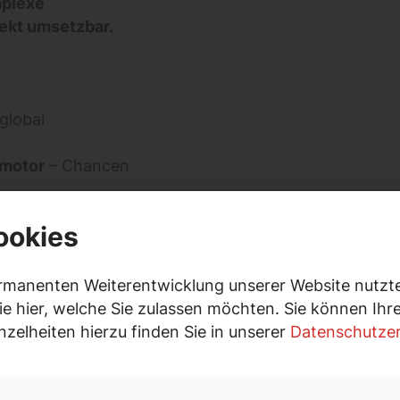
mplexe
ekt umsetzbar.
global
smotor
– Chancen
a, Nahost & Afrika
ookies
rategien in
rmanenten Weiterentwicklung unserer Website nutzte
Unternehmen neue
ie hier, welche Sie zulassen möchten. Sie können Ih
inzelheiten hierzu finden Sie in unserer
Datenschutzer
is Marktzugang
träge sind geprägt