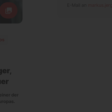
E-Mail an
markus.jer
os
er,
uer
einer der
uropas.