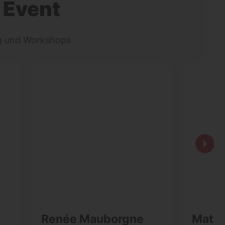
 Event
ng und Workshops
Renée Mauborgne
Matth