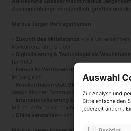
Als Keynote Speaker macht Markus Jerger ko
Zusammenhänge verständlich, greifbar und dir
Markus Jerger Vortragsthemen
-
Zukunft des Mittelstands
– wie Unternehmen 
konkurrenzfähig bleiben
-
Digitalisierung & Technologie als Wachstum
für KMU
-
Europa im Wettbewerb der Märkte
– USA, Chin
Auswahl C
im Vergleich
-
Brücken bauen statt Blöcke bilden
– Erfolgsst
geopolitischen Spannungsfeldern
Zur Analyse und pe
-
Internationalisierung & Joint Ventures
– wie 
Bitte entscheiden S
Märkte erfolgreich erschließen
jederzeit ändern. E
-
China verstehen
– von Technologietransfer b
Benötigt
Markus Jerger kommt aus der Praxis. Seine Vor