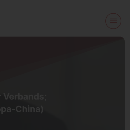
refere
l
r Verbands;
opa-China)