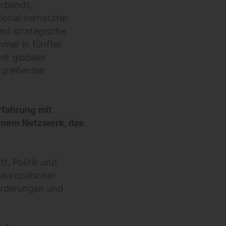
erbands,
ional vernetzter
nd strategische
mer in fünfter
it globaler
fgreifender
rfahrung mit
inem Netzwerk, das
t, Politik und
 europäischer
orderungen und