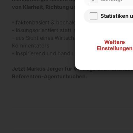
von Klarheit, Richtung und Momentum:
Statistiken 
- faktenbasiert & hochaktuell
- lösungsorientiert statt alarmistisch
- aus Sicht eines Wirtschaftsakteurs, nicht eines
Weitere
Kommentators
Einstellungen
- inspirierend und handlungsfokussiert
Jetzt Markus Jerger für Vorträge und Paneltalk
Referenten-Agentur buchen.