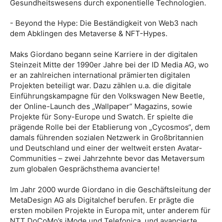
Gesundheitswesens durch exponentielle Technologien.
- Beyond the Hype: Die Beständigkeit von Web3 nach
dem Abklingen des Metaverse & NFT-Hypes.
Maks Giordano begann seine Karriere in der digitalen
Steinzeit Mitte der 1990er Jahre bei der ID Media AG, wo
er an zahlreichen international prämierten digitalen
Projekten beteiligt war. Dazu zählen u.a. die digitale
Einführungskampagne für den Volkswagen New Beetle,
der Online-Launch des „Wallpaper“ Magazins, sowie
Projekte für Sony-Europe und Swatch. Er spielte die
prägende Rolle bei der Etablierung von „Cycosmos“, dem
damals führenden sozialen Netzwerk in Großbritannien
und Deutschland und einer der weltweit ersten Avatar-
Communities – zwei Jahrzehnte bevor das Metaversum
zum globalen Gesprächsthema avancierte!
Im Jahr 2000 wurde Giordano in die Geschäftsleitung der
MetaDesign AG als Digitalchef berufen. Er prägte die
ersten mobilen Projekte in Europa mit, unter anderem für
NTT DoCoMo’s iMode und Telefonica, und avancierte