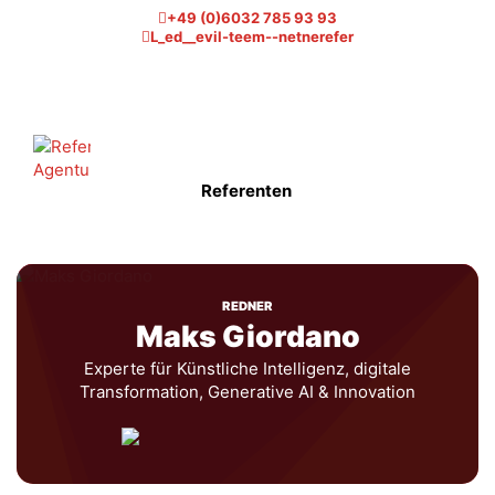
+49 (0)6032 785 93 93
L_ed__evil-teem--netnerefer
Referenten
REDNER
Maks Giordano
Experte für Künstliche Intelligenz, digitale
Transformation, Generative AI & Innovation