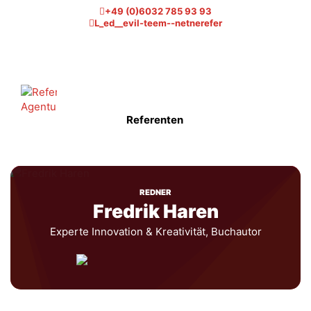
+49 (0)6032 785 93 93
L_ed__evil-teem--netnerefer
Referenten
REDNER
Fredrik Haren
Experte Innovation & Kreativität, Buchautor