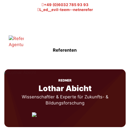
+49 (0)6032 785 93 93
L_ed__evil-teem--netnerefer
Referenten
REDNER
Lothar Abicht
Wissenschaftler & Experte für Zukunfts- &
Bildungsforschung